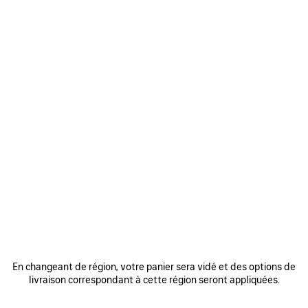
Lun-Ven 9am-9pm ET
Sam 10am-19pm ET
+1 647 945 6700
LIVE CHAT
Lun-Ven 9am-9pm ET
Sam 10am-19pm ET
NOS CONSEILLERS SONT ACTUELLEMENT INDISPONIBLES
ENVOYER UN EMAIL
En changeant de région, votre panier sera vidé et des options de
livraison correspondant à cette région seront appliquées.
ENVOYER UN MESSAGE