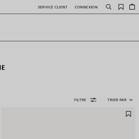
Favori
SERVICE CLIENT
CONNEXION
Rechercher
ME
FILTRE
TRIER PAR
JOUTER
AJ
UX
AU
AVORIS
FA