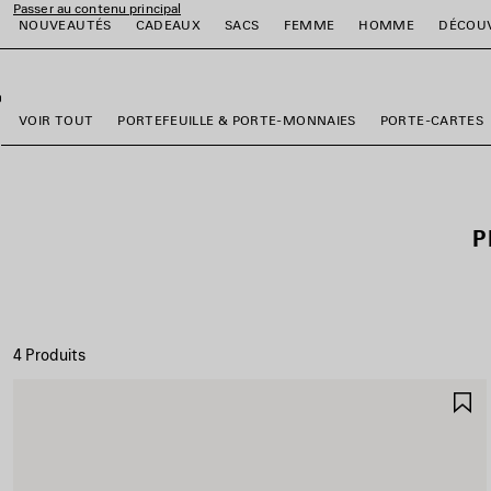
Passer au contenu principal
NOUVEAUTÉS
CADEAUX
SACS
FEMME
HOMME
DÉCOU
fermer la bannière
er
er
er
er
er
er
VOIR TOUT
PORTEFEUILLE & PORTE-MONNAIES
PORTE-CARTES
P
4 Produits
A
A
F