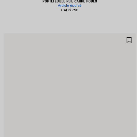
PORTEFEUILLE PLIÉ CARRÉ RODEO
Article épuisé
CAD$ 750
A
A
F