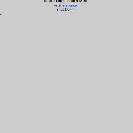
PORTEFEUILLE RODEO MINI
Article épuisé
CAD$ 950
r