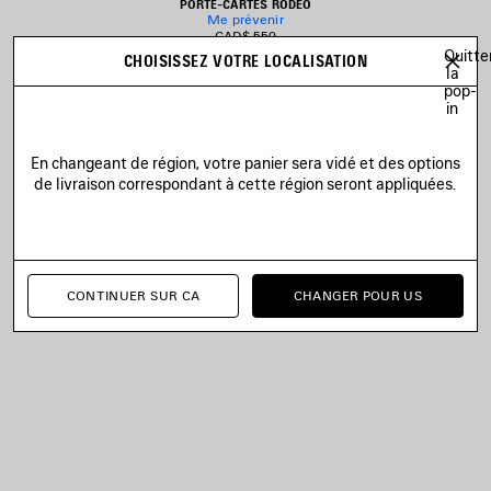
PORTE-CARTES RODEO
Me prévenir
CAD$ 550
Quitte
CHOISISSEZ VOTRE LOCALISATION
la
pop-
in
JOUTER
UX
En changeant de région, votre panier sera vidé et des options
AVORIS
de livraison correspondant à cette région seront appliquées.
CONTINUER SUR CA
CHANGER POUR US