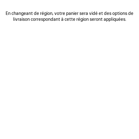
En changeant de région, votre panier sera vidé et des options de
livraison correspondant à cette région seront appliquées.
0
1
0
1
2
POCHETTE CHAÎNE HOURGLASS
PORTEFEUILLE HOURGLASS AVEC
CHAÎNE
3 coloris
2 coloris
CAD$ 2,750
CAD$ 1,590
AJOUTER
AUX
FAVORIS