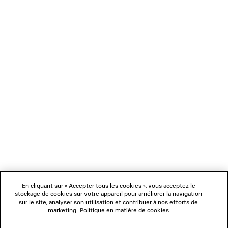
Me prévenir
2 coloris
CAD$ 1,590
CAD$ 1,590
NEWSLETTER
SERVICE CLIENT
L'ENTREPRISE
En cliquant sur « Accepter tous les cookies », vous acceptez le
NOUS SUIVRE
stockage de cookies sur votre appareil pour améliorer la navigation
sur le site, analyser son utilisation et contribuer à nos efforts de
marketing.
Politique en matière de cookies
BOUTIQUES