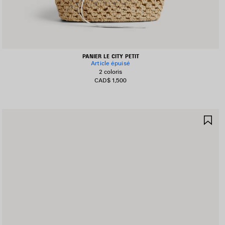
PANIER LE CITY PETIT
Article épuisé
2 coloris
CAD$ 1,500
JOUTER
AJ
UX
AU
AVORIS
FA