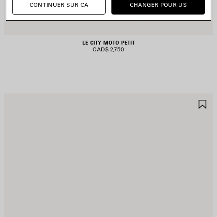
CONTINUER SUR CA
CHANGER POUR US
LE CITY MOTO PETIT
CAD$ 2,750
JOUTER
A
UX
A
AVORIS
F