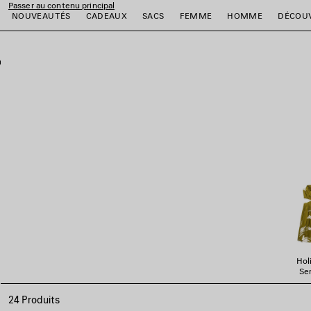
Passer au contenu principal
NOUVEAUTÉS
CADEAUX
SACS
FEMME
HOMME
DÉCOU
fermer la bannière
er
er
er
er
er
er
Hol
Ser
24 Produits