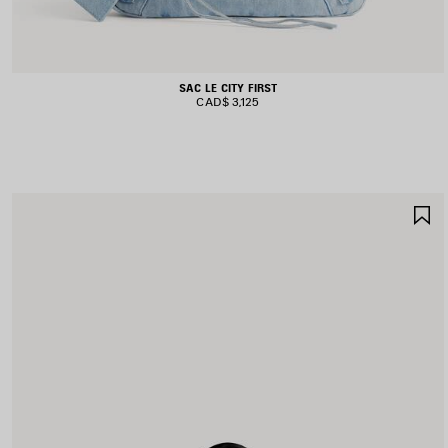
SAC LE CITY FIRST
CAD$ 3,125
A
A
F