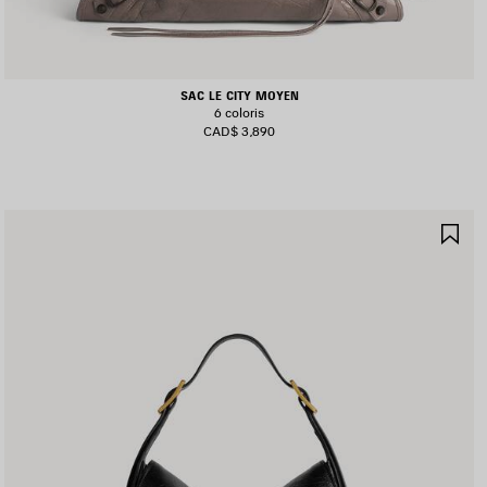
SAC LE CITY MOYEN
6 coloris
CAD$ 3,890
JOUTER
AJ
UX
AU
AVORIS
FA