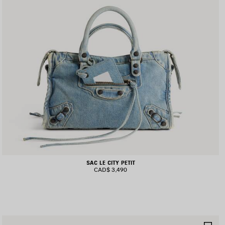
SAC LE CITY PETIT
CAD$ 3,490
JOUTER
AJ