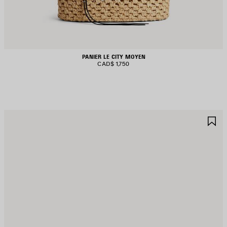
PANIER LE CITY MOYEN
CAD$ 1,750
JOUTER
A
UX
A
AVORIS
F