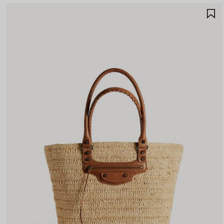
A
A
F