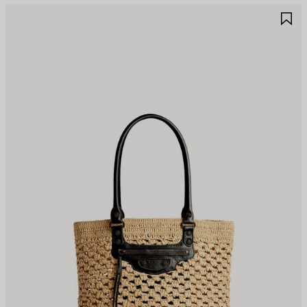
JOUTER
A
UX
A
AVORIS
F