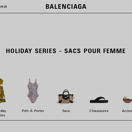
VRIR
HOLIDAY SERIES - SACS POUR FEMME
iday
Prêt-À-Porter
Sacs
Chaussures
Acces
ies