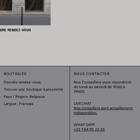
DRE RENDEZ-VOUS
BOUTIQUES
NOUS CONTACTER
Prendre rendez-vous
Nos Conseillers vous répondront
du lundi au samedi de 9h30 à
Trouver une boutique à proximité
19h00.
Pays / Région: Belgique
LIVECHAT
Langue : Français
Nos conseillers sont actuellement
indisponibles.
WHATSAPP
+33 1 84 95 22 23