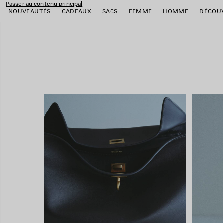
Passer au contenu principal
fermer la bannière
NOUVEAUTÉS
CADEAUX
SACS
FEMME
HOMME
DÉCOU
er
er
er
er
er
er