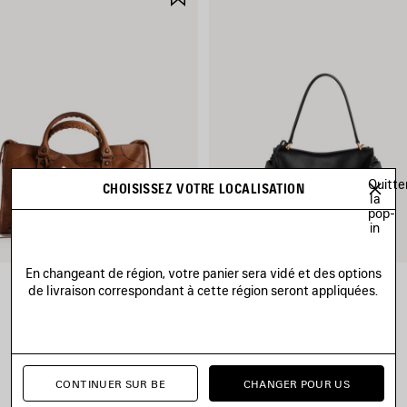
AUX
FAVORIS
Quitte
CHOISISSEZ VOTRE LOCALISATION
la
pop-
in
En changeant de région, votre panier sera vidé et des options
SAC LE CITY MOYEN
SAC À MAIN RODEO PETIT
de livraison correspondant à cette région seront appliquées.
2 490 €
2 950 €
CONTINUER SUR BE
CHANGER POUR US