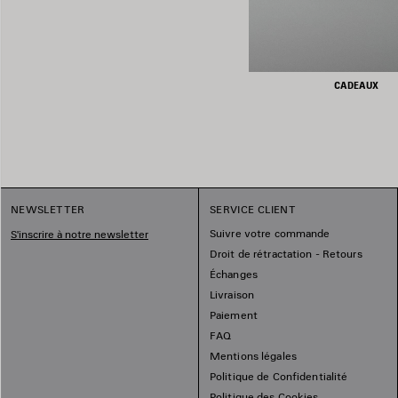
CADEAUX
NEWSLETTER
SERVICE CLIENT
Suivre votre commande
S'inscrire à notre newsletter
Droit de rétractation - Retours
Échanges
Livraison
Paiement
FAQ
Mentions légales
Politique de Confidentialité
Politique des Cookies