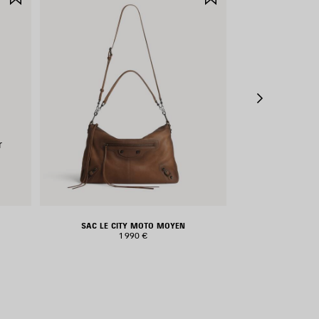
AUX
AUX
FAVORIS
FAVORIS
r
SAC LE CITY MOTO MOYEN
SAC À MA
1 990 €
2