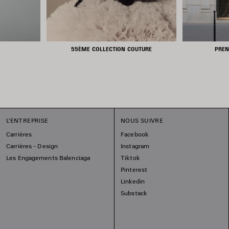
55ÈME COLLECTION COUTURE
PREN
L'ENTREPRISE
NOUS SUIVRE
Carrières
Facebook
Carrières - Design
Instagram
Les Engagements Balenciaga
Tiktok
Pinterest
Linkedin
Substack