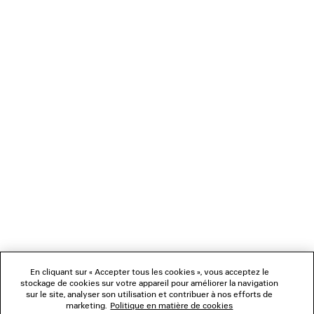
DÉBARDEUR
JEAN COUPE DÉCO
2 coloris
1 100 €
790 €
NEWSLETTER
SERVICE CLIENT
L'ENTREPRISE
NOUS SUIVRE
BOUTIQUES
En cliquant sur « Accepter tous les cookies », vous acceptez le
stockage de cookies sur votre appareil pour améliorer la navigation
sur le site, analyser son utilisation et contribuer à nos efforts de
marketing.
Politique en matière de cookies
NOUS CONTACTER