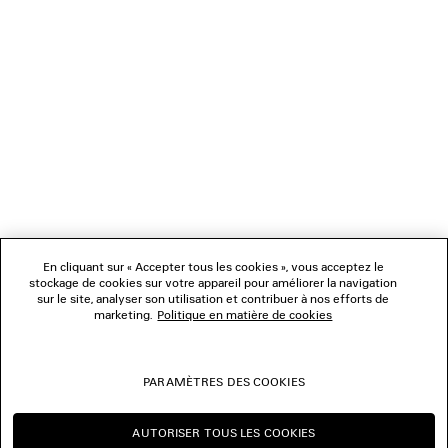
1
2
NEWSLETTER
3
4
5
SERVICE CLIENT
6
7
8
L'ENTREPRISE
9
10
11
En cliquant sur « Accepter tous les cookies », vous acceptez le
NOUS SUIVRE
12
stockage de cookies sur votre appareil pour améliorer la navigation
sur le site, analyser son utilisation et contribuer à nos efforts de
marketing.
Politique en matière de cookies
BOUTIQUES
PARAMÈTRES DES COOKIES
NOUS CONTACTER
AUTORISER TOUS LES COOKIES
© 2026 Balenciaga
CONTINUER SUR BE
CHANGER POUR US