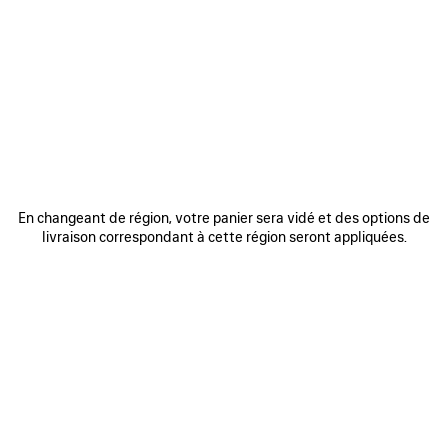
0
1
2
0
1
2
SNEAKER RUNNER
SNEAKER RUNNER IRIDESCENT
Homme
990 €
975 €
AJOUTER
AUX
FAVORIS
En changeant de région, votre panier sera vidé et des options de
livraison correspondant à cette région seront appliquées.
0
1
2
0
1
2
SNEAKER RUNNER
SNEAKER RUNNER
Homme
Femme