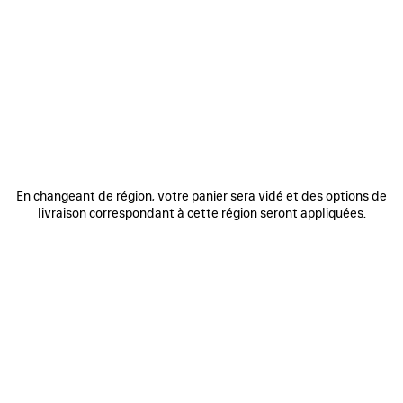
0
1
2
0
1
2
SNEAKER RUNNER
SNEAKER RUNNER IRIDESCENT
Homme
990 €
975 €
AJOUTER
AUX
FAVORIS
En changeant de région, votre panier sera vidé et des options de
livraison correspondant à cette région seront appliquées.
0
1
2
0
1
2
SNEAKER RUNNER
SNEAKER RUNNER
Homme
Femme