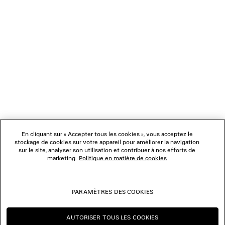
1
2
NEWSLETTER
3
4
5
SERVICE CLIENT
6
7
8
L'ENTREPRISE
9
10
11
En cliquant sur « Accepter tous les cookies », vous acceptez le
NOUS SUIVRE
12
stockage de cookies sur votre appareil pour améliorer la navigation
sur le site, analyser son utilisation et contribuer à nos efforts de
marketing.
Politique en matière de cookies
BOUTIQUES
PARAMÈTRES DES COOKIES
NOUS CONTACTER
AUTORISER TOUS LES COOKIES
© 2026 Balenciaga
CONTINUER SUR BE
CHANGER POUR US