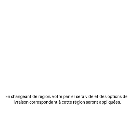
0
1
2
0
1
2
SNEAKER 3XL GRADIENT AVEC
SNEAKER 3XL AVEC CHARMS
CHARMS
2 coloris
1 090 €
1 090 €
AJOUTER
AUX
En changeant de région, votre panier sera vidé et des options de
FAVORIS
livraison correspondant à cette région seront appliquées.