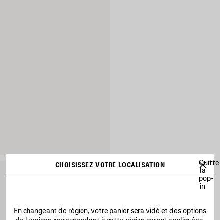
Quitte
CHOISISSEZ VOTRE LOCALISATION
la
pop-
in
En changeant de région, votre panier sera vidé et des options
de livraison correspondant à cette région seront appliquées.