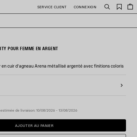
Favori
SERVICE CLIENT
CONNEXION
Rechercher
CITY POUR FEMME EN ARGENT
en cuir d’agneau Arena métallisé argenté avec finitions coloris
estimée de livraison: 10/08/2026 - 13/08/2026
AJOUTER AU PANIER
AJOUTER
VEUILLEZ
AU
SÉLECTIONNER
PANIER
UNE