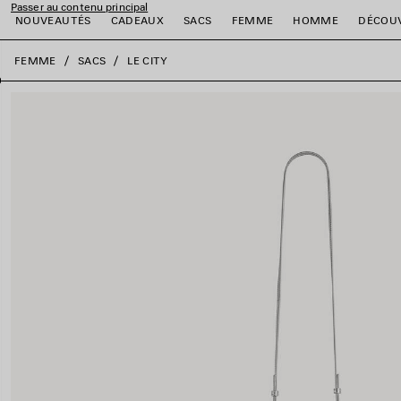
Passer au contenu principal
NOUVEAUTÉS
CADEAUX
SACS
FEMME
HOMME
DÉCOU
fermer la bannière
FEMME
SACS
LE CITY
er
er
er
er
er
er