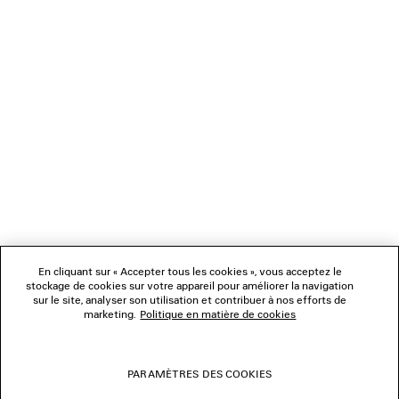
NEWSLETTER
SERVICE CLIENT
L'ENTREPRISE
NOUS SUIVRE
BOUTIQUES
En cliquant sur « Accepter tous les cookies », vous acceptez le
stockage de cookies sur votre appareil pour améliorer la navigation
sur le site, analyser son utilisation et contribuer à nos efforts de
marketing.
Politique en matière de cookies
NOUS CONTACTER
© 2026 Balenciaga
PARAMÈTRES DES COOKIES
Les photographies pourraient avoir été retouchées.