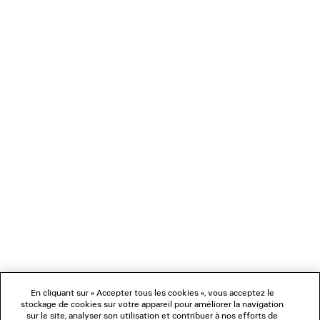
T-SHIRT SKETCHY FIT MEDIUM
2 coloris
690 €
NEWSLETTER
SERVICE CLIENT
L'ENTREPRISE
NOUS SUIVRE
BOUTIQUES
En cliquant sur « Accepter tous les cookies », vous acceptez le
stockage de cookies sur votre appareil pour améliorer la navigation
sur le site, analyser son utilisation et contribuer à nos efforts de