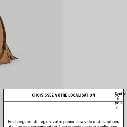
Quitte
CHOISISSEZ VOTRE LOCALISATION
la
pop-
in
En changeant de région, votre panier sera vidé et des options
de livraison correspondant à cette région seront appliquées.