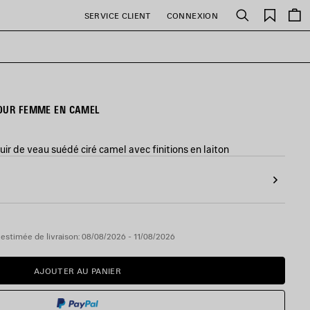
Favori
SERVICE CLIENT
CONNEXION
Rechercher
POUR FEMME EN CAMEL
ir de veau suédé ciré camel avec finitions en laiton
estimée de livraison: 08/08/2026 - 11/08/2026
AJOUTER AU PANIER
AJOUTER
VEUILLEZ
AU
SÉLECTIONNER
PANIER
UNE
TAILLE