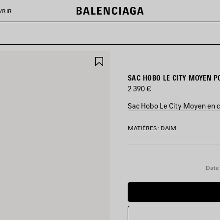
VRIR
AJOUTER
AUX
FAVORIS
SAC HOBO LE CITY MOYEN 
2 390 €
Sac Hobo Le City Moyen en cu
COULEURS
MATIÈRES : DAIM
:
CAMEL
Camel
Date 