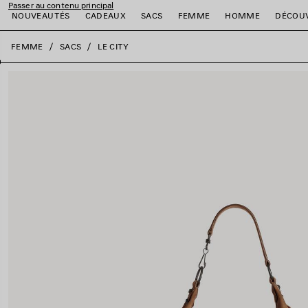
Passer au contenu principal
NOUVEAUTÉS
CADEAUX
SACS
FEMME
HOMME
DÉCOU
fermer la bannière
FEMME
SACS
LE CITY
er
er
er
er
er
er