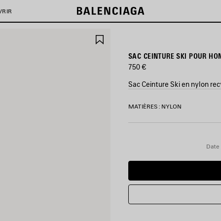
VRIR
AJOUTER
AUX
FAVORIS
SAC CEINTURE SKI POUR HO
750 €
Sac Ceinture Ski en nylon re
COULEURS
MATIÈRES : NYLON
:
NOIR
Noir
Date 