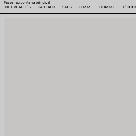
Passer au contenu principal
NOUVEAUTÉS
CADEAUX
SACS
FEMME
HOMME
DÉCOU
fermer la bannière
er
er
er
er
er
er