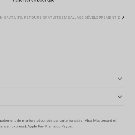
ON GRATUITE, RETOURS GRATUITS
EMBALLAGE
DÉVELOPPEMENT DURABL
Suiva
n avec fermeture à boucle
à l'avant
00
gravée et lien en coton
r, coton, viscose,
paiement de manière sécurisée par carte bancaire (Visa, Mastercard et
rican Express), Apple Pay, Klarna ou Paypal.