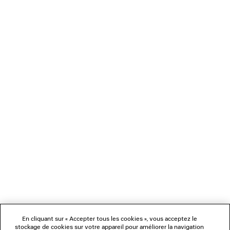
TONG COMPENSÉE GAETA
SAC LE CITY UPT
790 €
1 990 €
NEWSLETTER
SERVICE CLIENT
L'ENTREPRISE
NOUS SUIVRE
BOUTIQUES
En cliquant sur « Accepter tous les cookies », vous acceptez le
stockage de cookies sur votre appareil pour améliorer la navigation