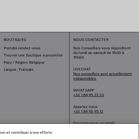
BOUTIQUES
NOUS CONTACTER
Prendre rendez-vous
Nos Conseillers vous répondront
du lundi au samedi de 9h30 à
Trouver une boutique à proximité
19h00.
Pays / Région: Belgique
LIVECHAT
Langue : Français
Nos conseillers sont actuellement
indisponibles.
WHATSAPP
+33 1 84 95 22 23
Appelez-nous
+33 1 84 95 95 12
Envoyez-nous un email
tion et contribuer à nos efforts