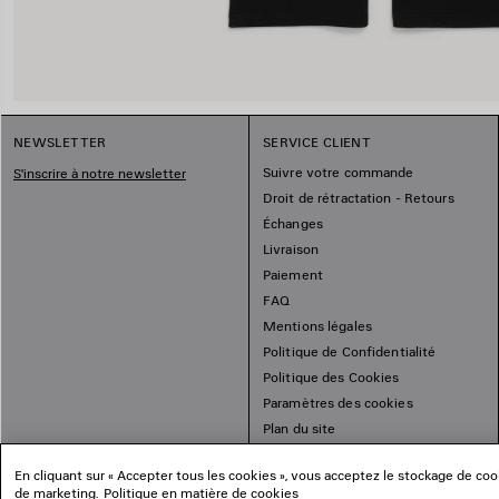
NEWSLETTER
SERVICE CLIENT
Suivre votre commande
S'inscrire à notre newsletter
Droit de rétractation - Retours
Échanges
Livraison
Paiement
FAQ
Mentions légales
Politique de Confidentialité
Politique des Cookies
Paramètres des cookies
Plan du site
En cliquant sur « Accepter tous les cookies », vous acceptez le stockage de cooki
de marketing.
Politique en matière de cookies