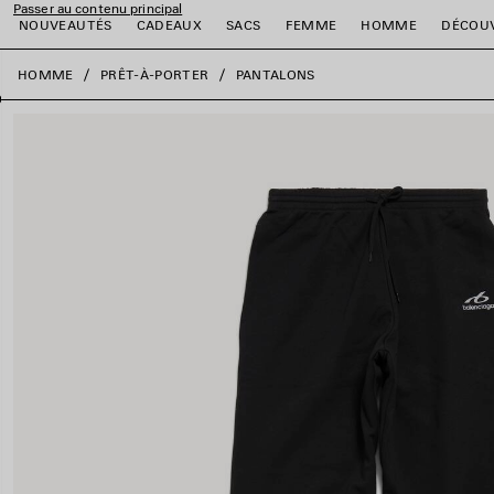
Passer au contenu principal
NOUVEAUTÉS
CADEAUX
SACS
FEMME
HOMME
DÉCOU
fermer la bannière
HOMME
PRÊT-À-PORTER
PANTALONS
er
er
er
er
er
er