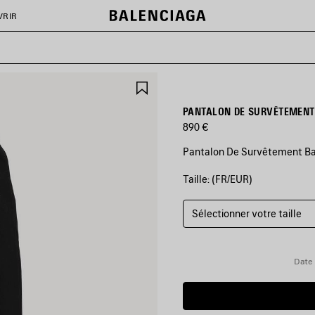
VRIR
AJOUTER
AUX
FAVORIS
PANTALON DE SURVÊTEMENT
890 €
Pantalon De Survêtement Bag
Taille: (FR/EUR)
COULEURS
:
NOIR
Sélectionner votre taille
Noir
Date 