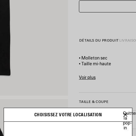
DÉTAILS DU PRODUIT
LIVRAIS
• Molleton sec
• Taille mi-haute
• Ceinture élastiquée
• 2 poches fendues
Voir plus
• Artwork bodies imprimé su
Product ID:
871496TUVQ510
• Artwork effet réfléchissan
• Fabriqué au Portugal
TAILLE & COUPE
Matière principale : 100 % co
Quitte
CHOISISSEZ VOTRE LOCALISATION
Doublure des poches : 100 % 
la
ENTRETIEN
pop-
in