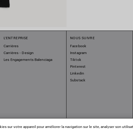
L'ENTREPRISE
NOUS SUIVRE
Carrières
Facebook
Carrières - Design
Instagram
Les Engagements Balenciaga
Tiktok
Pinterest
Linkedin
Substack
es sur votre appareil pour améliorer la navigation sur le site, analyser son utilisa