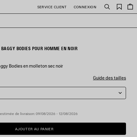
Favori
SERVICE CLIENT
CONNEXION
Rechercher
 BAGGY BODIES POUR HOMME EN NOIR
gy Bodies en molleton sec noir
Guide des tailles
estimée de livraison: 09/08/2026 - 12/08/2026
AJOUTER AU PANIER
AJOUTER
VEUILLEZ
AU
SÉLECTIONNER