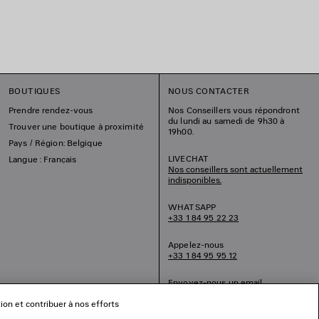
BOUTIQUES
NOUS CONTACTER
Prendre rendez-vous
Nos Conseillers vous répondront
du lundi au samedi de 9h30 à
Trouver une boutique à proximité
19h00.
Pays / Région: Belgique
LIVECHAT
Langue : Français
Nos conseillers sont actuellement
indisponibles.
WHATSAPP
+33 1 84 95 22 23
Appelez-nous
+33 1 84 95 95 12
Envoyez-nous un email
tion et contribuer à nos efforts