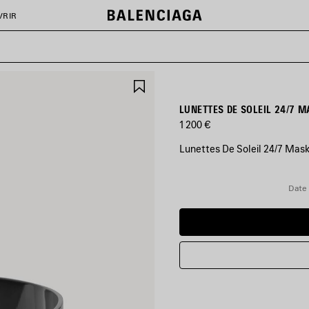
VRIR
AJOUTER
AUX
FAVORIS
1 200 €
Lunettes De Soleil 24/7 Mask 
COULEURS
:
Date 
NOIR
Noir