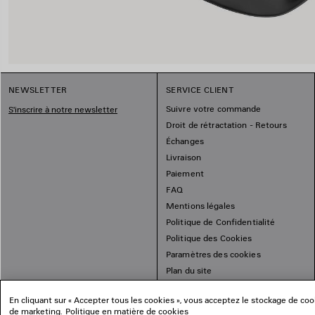
NEWSLETTER
SERVICE CLIENT
Suivre votre commande
S'inscrire à notre newsletter
Droit de rétractation - Retours
Échanges
Livraison
Paiement
FAQ
Mentions légales
Politique de Confidentialité
Politique des Cookies
Paramètres des cookies
Plan du site
En cliquant sur « Accepter tous les cookies », vous acceptez le stockage de cooki
de marketing.
Politique en matière de cookies