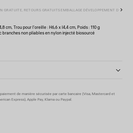
ON GRATUITE, RETOURS GRATUITS
EMBALLAGE
DÉVELOPPEMENT DURABL
Suiva
,8 cm, Trou pour l'oreille : H6,6 x l4,4 cm, Poids : 110 g
 branches non pliables en nylon injecté biosourcé
avec verres épais
0
côté gauche de la monture
 biologique
 les rayons UVA/UVB
paiement de manière sécurisée par carte bancaire (Visa, Mastercard et
rican Express), Apple Pay, Klarna ou Paypal.