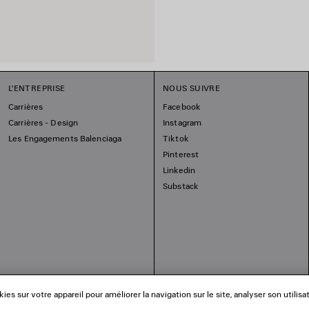
L'ENTREPRISE
NOUS SUIVRE
Carrières
Facebook
Carrières - Design
Instagram
Les Engagements Balenciaga
Tiktok
Pinterest
Linkedin
Substack
es sur votre appareil pour améliorer la navigation sur le site, analyser son utilisa