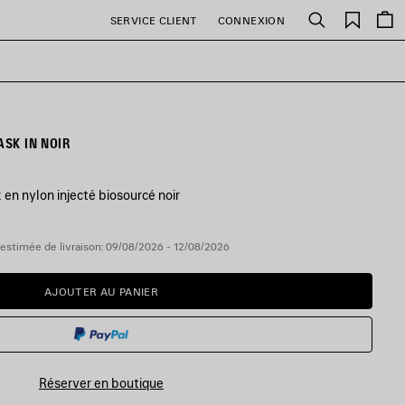
Favori
SERVICE CLIENT
CONNEXION
Rechercher
LUNETTES DE SOLEIL 24/7 MASK IN NOIR
en nylon injecté biosourcé noir
estimée de livraison: 09/08/2026 - 12/08/2026
AJOUTER AU PANIER
AJOUTER
VEUILLEZ
AU
SÉLECTIONNER
PANIER
UNE
TAILLE
Réserver en boutique