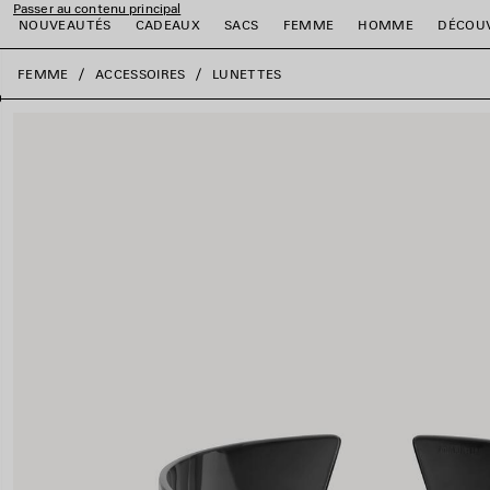
Passer au contenu principal
NOUVEAUTÉS
CADEAUX
SACS
FEMME
HOMME
DÉCOU
fermer la bannière
FEMME
ACCESSOIRES
LUNETTES
er
er
er
er
er
er