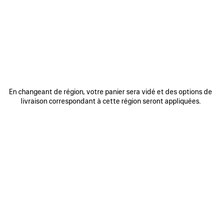
REJOINDRE BALENCIAGA
Adresse email
*
*
requis
S'INSCRIRE
En changeant de région, votre panier sera vidé et des options de
livraison correspondant à cette région seront appliquées.
En vous inscrivant ci-dessous, vous acceptez de rester en contact avec
Balenciaga. Nous utiliserons vos informations personnelles pour vous
fournir des mises à jour personnalisées concernant nos dernières
collections, initiatives, événements, produits et services. Pour en savoir
plus sur nos pratiques en matière de gestion de vos données
personnelles et sur vos droits, veuillez consulter notre
politique de
confidentialité
.