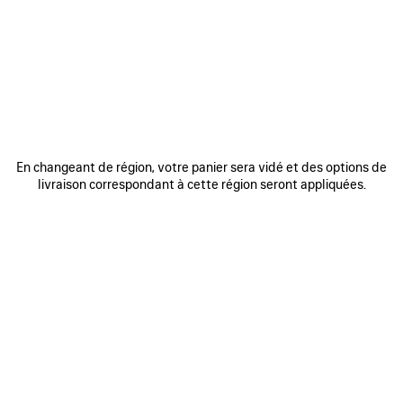
REJOINDRE BALENCIAGA
Adresse email
*
*
requis
S'INSCRIRE
En changeant de région, votre panier sera vidé et des options de
livraison correspondant à cette région seront appliquées.
En vous inscrivant ci-dessous, vous acceptez de rester en contact avec
Balenciaga. Nous utiliserons vos informations personnelles pour vous
fournir des mises à jour personnalisées concernant nos dernières
collections, initiatives, événements, produits et services. Pour en savoir
plus sur nos pratiques en matière de gestion de vos données
personnelles et sur vos droits, veuillez consulter notre
politique de
confidentialité
.