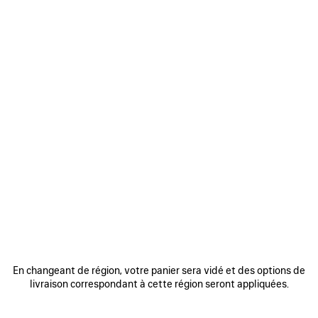
0
LUNETTES DE SOLEIL INVISIBLE
RECTANGLE
335 €
VOIR TOUS LES LOOKS
En changeant de région, votre panier sera vidé et des options de
livraison correspondant à cette région seront appliquées.
REJOINDRE BALENCIAGA