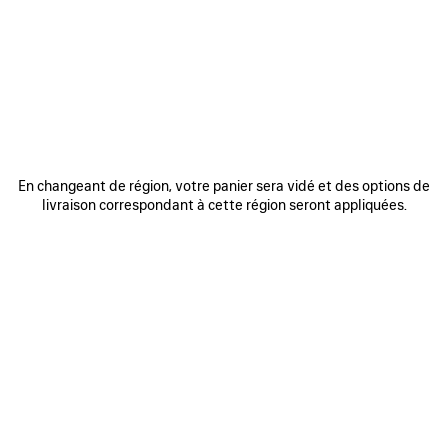
REJOINDRE BALENCIAGA
Adresse email
*
*
requis
S'INSCRIRE
En changeant de région, votre panier sera vidé et des options de
livraison correspondant à cette région seront appliquées.
En vous inscrivant ci-dessous, vous acceptez de rester en contact avec
Balenciaga. Nous utiliserons vos informations personnelles pour vous
fournir des mises à jour personnalisées concernant nos dernières
collections, initiatives, événements, produits et services. Pour en savoir
plus sur nos pratiques en matière de gestion de vos données
personnelles et sur vos droits, veuillez consulter notre
politique de
confidentialité
.