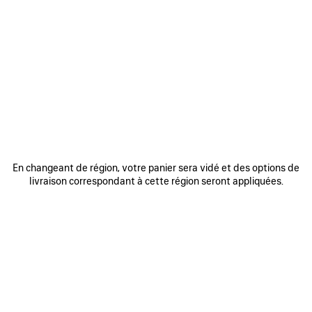
0
1
2
0
1
2
SNEAKER RUNNER
SNEAKER RUNNER
Homme
Homme
975 €
4 coloris
975 €
AJOUTER
AUX
FAVORIS
En changeant de région, votre panier sera vidé et des options de
livraison correspondant à cette région seront appliquées.
0
1
2
0
1