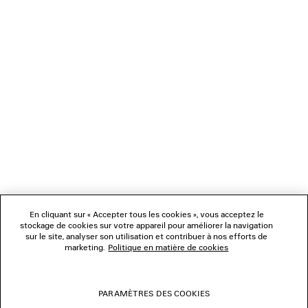
CHARGEMENT...
1
2
NEWSLETTER
3
4
5
SERVICE CLIENT
6
7
8
L'ENTREPRISE
9
10
En cliquant sur « Accepter tous les cookies », vous acceptez le
NOUS SUIVRE
stockage de cookies sur votre appareil pour améliorer la navigation
sur le site, analyser son utilisation et contribuer à nos efforts de
marketing.
Politique en matière de cookies
BOUTIQUES
PARAMÈTRES DES COOKIES
NOUS CONTACTER