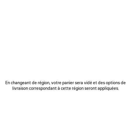
0
1
0
1
2
SNEAKER TRACK
SNEAKER TRACK GRADIENT
Homme
2 coloris
3 coloris
950 €
925 €
AJOUTER
AUX
FAVORIS
En changeant de région, votre panier sera vidé et des options de
livraison correspondant à cette région seront appliquées.