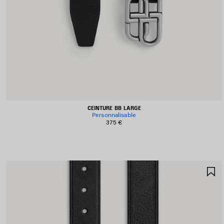
CEINTURE BB LARGE
Personnalisable
375 €
A
A
F