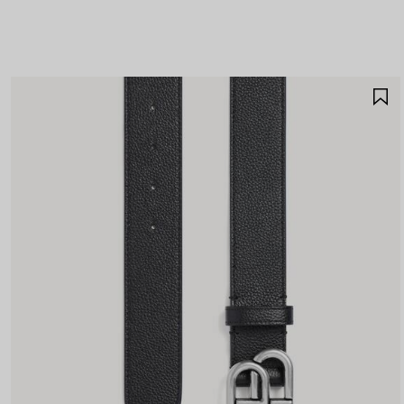
A
A
F