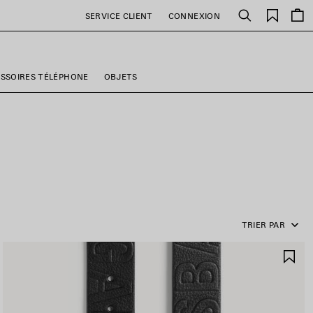
Favori
SERVICE CLIENT
CONNEXION
Rechercher
SSOIRES TÉLÉPHONE
OBJETS
TRIER PAR
JOUTER
AJ
UX
AU
AVORIS
FA