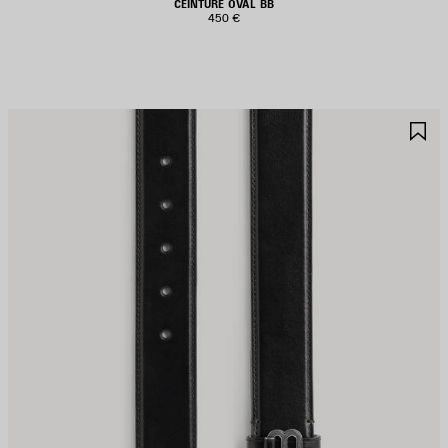
CEINTURE OVAL BB
450 €
JOUTER
A
UX
A
AVORIS
F