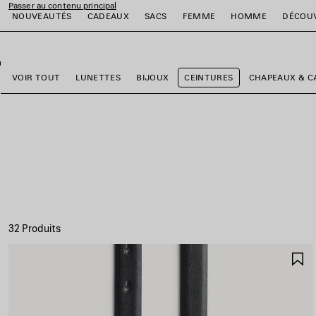
Passer au contenu principal
NOUVEAUTÉS
CADEAUX
SACS
FEMME
HOMME
DÉCOU
fermer la bannière
er
er
er
er
er
er
VOIR TOUT
LUNETTES
BIJOUX
CEINTURES
CHAPEAUX & C
32 Produits
A
A
F