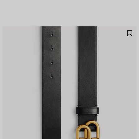
JOUTER
A
UX
A
AVORIS
F