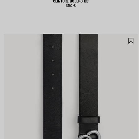
CEINTURE BOLERO BB
350 €
A
A
F