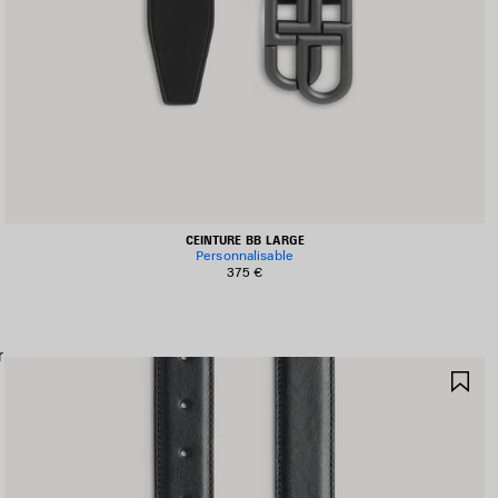
CEINTURE BB LARGE
Personnalisable
375 €
r
JOUTER
AJ
UX
AU
AVORIS
FA