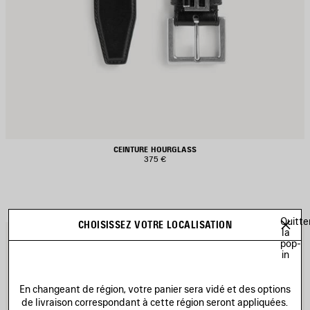
CEINTURE HOURGLASS
375 €
Quitte
CHOISISSEZ VOTRE LOCALISATION
la
JOUTER
A
pop-
UX
A
in
AVORIS
F
En changeant de région, votre panier sera vidé et des options
de livraison correspondant à cette région seront appliquées.