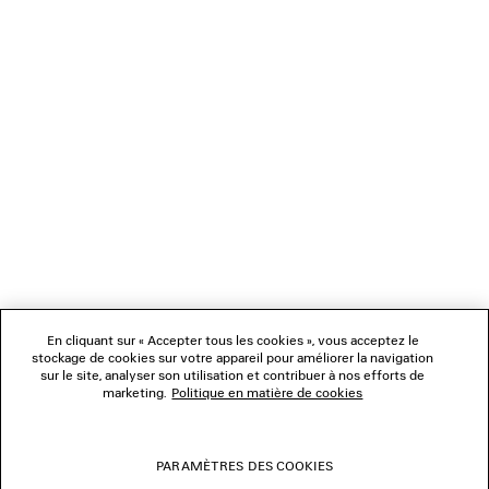
CHARGEMENT...
1
2
NEWSLETTER
3
4
5
SERVICE CLIENT
6
7
8
L'ENTREPRISE
9
10
11
En cliquant sur « Accepter tous les cookies », vous acceptez le
NOUS SUIVRE
12
stockage de cookies sur votre appareil pour améliorer la navigation
sur le site, analyser son utilisation et contribuer à nos efforts de
marketing.
Politique en matière de cookies
BOUTIQUES
PARAMÈTRES DES COOKIES
NOUS CONTACTER