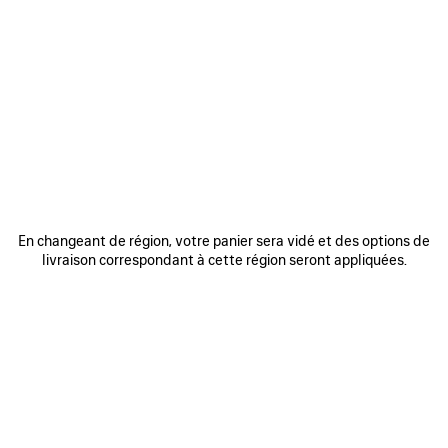
0
1
2
0
1
2
TONG COMPENSÉE GAETA
TONG COMPENSÉE GAETA
790 €
Me prévenir
820 €
AJOUTER
AUX
FAVORIS
En changeant de région, votre panier sera vidé et des options de
livraison correspondant à cette région seront appliquées.
0
1
0
1
2