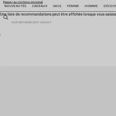
Passer au contenu principal
NOUVEAUTÉS
CADEAUX
SACS
FEMME
HOMME
DÉCOU
Une liste de recommandations peut être affichée lorsque vous saisis
fermer la bannière
Rechercher
er
er
er
er
er
er