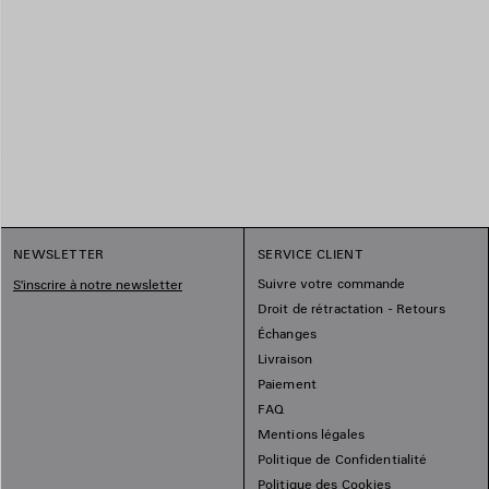
NEWSLETTER
SERVICE CLIENT
Suivre votre commande
S'inscrire à notre newsletter
Droit de rétractation - Retours
Échanges
Livraison
Paiement
FAQ
Mentions légales
Politique de Confidentialité
Politique des Cookies