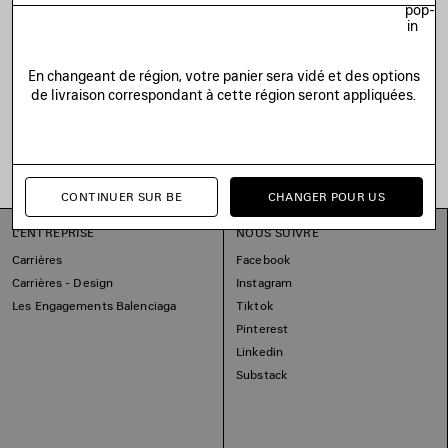
pop-
in
En changeant de région, votre panier sera vidé et des options
de livraison correspondant à cette région seront appliquées.
CONTINUER SUR BE
CHANGER POUR US
L'ENTREPRISE
NOUS SUIVRE
Carrières
Facebook
Carrières - Design
Instagram
Les Engagements Balenciaga
Tiktok
Pinterest
Linkedin
Substack