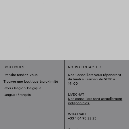
BOUTIQUES
NOUS CONTACTER
Prendre rendez-vous
Nos Conseillers vous répondront
du lundi au samedi de 9h30 à
Trouver une boutique à proximité
19h00.
Pays / Région: Belgique
LIVECHAT
Langue : Français
Nos conseillers sont actuellement
indisponibles.
WHATSAPP
+33 1 84 95 22 23