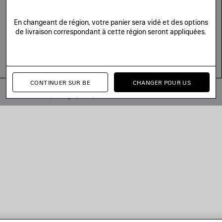
En changeant de région, votre panier sera vidé et des options
de livraison correspondant à cette région seront appliquées.
CONTINUER SUR BE
CHANGER POUR US
© 2026 Balenciaga
Les photographies pourraient avoir été retouchées.