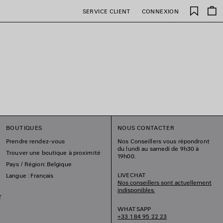
Favori
SERVICE CLIENT
CONNEXION
BOUTIQUES
NOUS CONTACTER
Prendre rendez-vous
Nos Conseillers vous répondront
du lundi au samedi de 9h30 à
Trouver une boutique à proximité
19h00.
Pays / Région: Belgique
LIVECHAT
Langue : Français
Nos conseillers sont actuellement
indisponibles.
r
WHATSAPP
+33 1 84 95 22 23