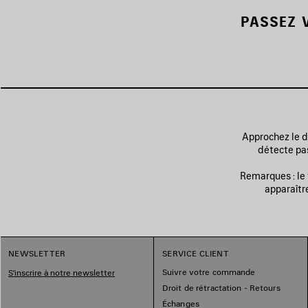
PASSEZ 
Approchez le do
détecte pas
Remarques : le
apparaître
NEWSLETTER
SERVICE CLIENT
Suivre votre commande
S'inscrire à notre newsletter
Droit de rétractation - Retours
Échanges