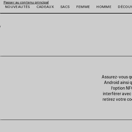
Passer au contenu principal
NOUVEAUTÉS
CADEAUX
SACS
FEMME
HOMME
DÉCOU
er
er
er
er
er
er
Assurez-vous qu
Android ainsi q
l’option N
interférer avec 
retirez votre c