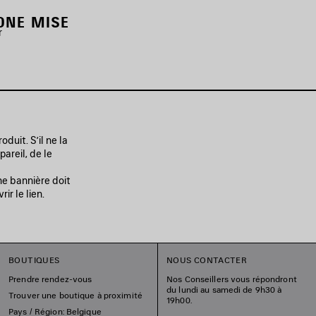
ONE MISE
r
duit. S’il ne la
areil, de le
e bannière doit
ir le lien.
BOUTIQUES
NOUS CONTACTER
Prendre rendez-vous
Nos Conseillers vous répondront
du lundi au samedi de 9h30 à
Trouver une boutique à proximité
19h00.
Pays / Région: Belgique