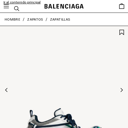
Ir al contenido principal
Favori
Buscar
close the banner
HOMBRE
ZAPATOS
ZAPATILLAS
Anterior
Sig