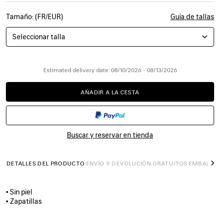
Tamaño: (FR/EUR)
Guía de tallas
Seleccionar talla
Estimated delivery date: 08/10/2026 - 08/13/2026
AÑADIR A LA CESTA
AÑADIR
POR
A
FAVOR,
LA
SELECCIONE
CESTA
UNA
TALLA
Buscar y reservar en tienda
DETALLES DEL PRODUCTO
ENVÍO Y DEVOLUCIÓN GRATUITOS
EMBALAJ
S
• Sin piel
• Zapatillas
• Poliuretano y poliéster
• Efecto desgastado