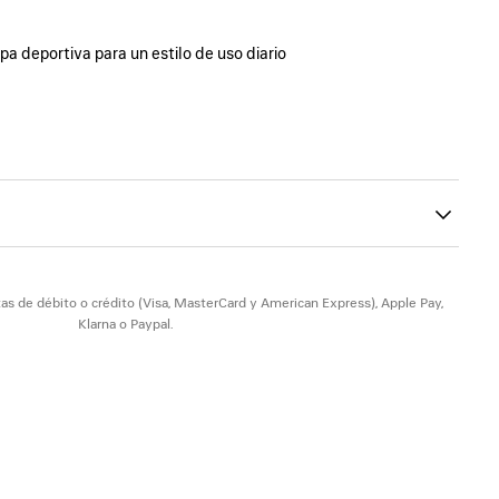
Sigui
opa deportiva para un estilo de uso diario
000
,5 mm
visibles en la parte superior
 de Balenciaga cosida en el lado externo de la lengüeta
elieve en la parte superior y en la parte trasera del talón
terior y en la parte trasera
rasera
parte trasera del tacón
as de débito o crédito (Visa, MasterCard y American Express), Apple Pay,
Klarna o Paypal.
 - Suela: caucho - Plantilla: espuma