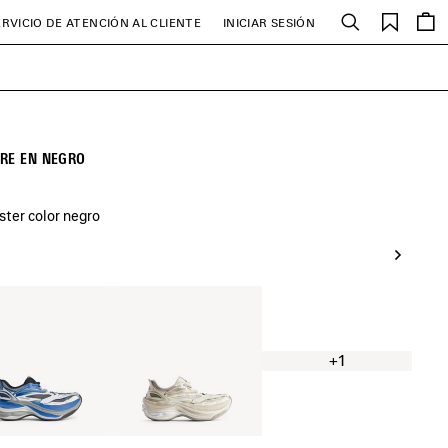
Favori
ERVICIO DE ATENCIÓN AL CLIENTE
INICIAR SESIÓN
Buscar
RE EN NEGRO
ster color negro
o/Azul/Negro
Cáscara
De
Huevo
+1