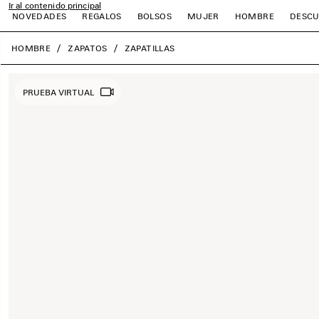
Ir al contenido principal
NOVEDADES
REGALOS
BOLSOS
MUJER
HOMBRE
DESCU
close the banner
HOMBRE
ZAPATOS
ZAPATILLAS
r
r
r
r
r
r
PRUEBA VIRTUAL