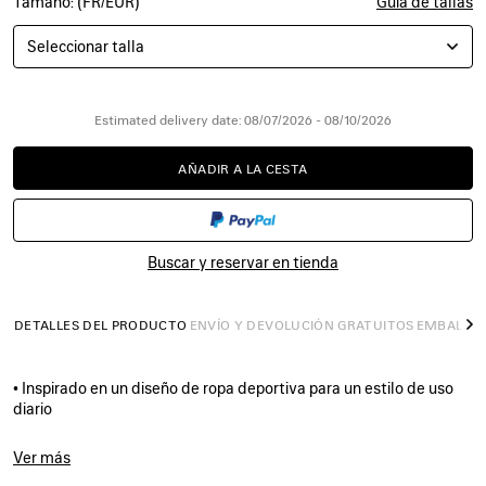
Tamaño: (FR/EUR)
Guía de tallas
Seleccionar talla
Estimated delivery date: 08/07/2026 - 08/10/2026
AÑADIR A LA CESTA
AÑADIR
POR
A
FAVOR,
LA
SELECCIONE
CESTA
UNA
TALLA
Buscar y reservar en tienda
DETALLES DEL PRODUCTO
ENVÍO Y DEVOLUCIÓN GRATUITOS
EMBALAJ
S
• Inspirado en un diseño de ropa deportiva para un estilo de uso
diario
• Sin piel
• Zapatillas sin cordones
Ver más
• TPU y poliéster
Product ID:
872642WMRTN9197