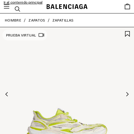
Ir al contenido principal
Favori
Buscar
close the banner
HOMBRE
ZAPATOS
ZAPATILLAS
PRUEBA VIRTUAL
Anterior
Sig