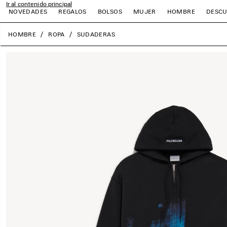
Ir al contenido principal
NOVEDADES
REGALOS
BOLSOS
MUJER
HOMBRE
DESCU
close the banner
HOMBRE
ROPA
SUDADERAS
r
r
r
r
r
r