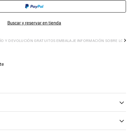
LA
SELECCIONE
CESTA
UNA
TALLA
Buscar y reservar en tienda
ÍO Y DEVOLUCIÓN GRATUITOS
EMBALAJE
INFORMACIÓN SOBRE LOS PROD
Sigui
te
erminación doble
tera
00
n la parte frontal
odón