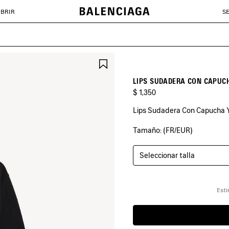
BRIR
S
GUARDAR
EN
FAVORITOS
LIPS SUDADERA CON CAPUC
$ 1,350
Lips Sudadera Con Capucha Y
Tamaño: (FR/EUR)
COLORES
:
NEGRO
Seleccionar talla
Negro
Esti