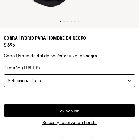
GORRA HYBRID PARA HOMBRE EN NEGRO
$ 695
Gorra Hybrid de dril de poliéster y vellón negro
Tamaño: (FR/EUR)
COLORES
:
NEGRO
Seleccionar talla
Negro
Estimated
delivery
AVISARME
date:
AVISARME
SELECCIONE
08/10/2026
LA
-
TALLA
Buscar y reservar en tienda
08/13/2026