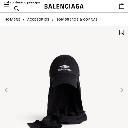
Ir al contenido principal
Favori
Buscar
close the banner
HOMBRE
ACCESORIOS
SOMBREROS & GORRAS
Anterior
Sig