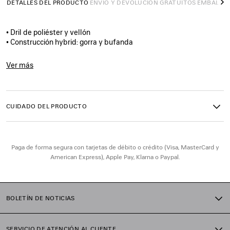
DETALLES DEL PRODUCTO
ENVÍO Y DEVOLUCIÓN GRATUITOS
EMBALAJ
S
• Dril de poliéster y vellón
• Construcción hybrid: gorra y bufanda
• Forma de gorra de béisbol clásica
• Ojales de ventilación bordados en la parte superior
Ver más
• Corte visera en ambos lados
Product ID:
8580554G0B61000
• Bufanda de vellón fijada
• 3B sports icon bordada en la parte delantera
• Fabricada en Italia
CUIDADO DEL PRODUCTO
Material principal: 100 % poliéster
Forro: 100 % algodón
Paga de forma segura con tarjetas de débito o crédito (Visa, MasterCard y
Bordado: 100 % poliéster
American Express), Apple Pay, Klarna o Paypal.
BOLETÍN DE NOTICIAS
SERVICIO DE ATENCIÓN AL CLIENTE