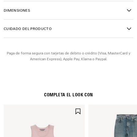
• Categoría de las lentes: 2
• Protección 100 % UVA/UVB
DIMENSIONES
• Gafas no aptas para graduación
• Fabricadas en Japón
• BB0503S
CUIDADO DEL PRODUCTO
Material: acetato
Paga de forma segura con tarjetas de débito o crédito (Visa, MasterCard y
American Express), Apple Pay, Klarna o Paypal.
COMPLETA EL LOOK CON
GUARDAR
EN
FAVORITOS