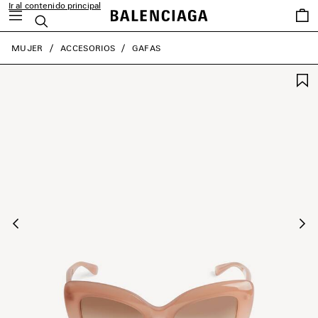
Ir al contenido principal
Favori
Buscar
close the banner
MUJER
ACCESORIOS
GAFAS
Anterior
Sig