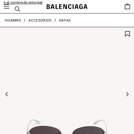
Ir al contenido principal
Favori
Buscar
close the banner
HOMBRE
ACCESORIOS
GAFAS
Anterior
Sig