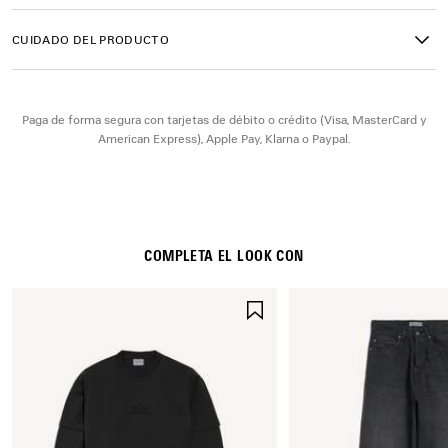
• Fabricadas en Japón
• BB0541SA
CUIDADO DEL PRODUCTO
Material: metal
Paga de forma segura con tarjetas de débito o crédito (Visa, MasterCard y
American Express), Apple Pay, Klarna o Paypal.
COMPLETA EL LOOK CON
GUARDAR
EN
FAVORITOS