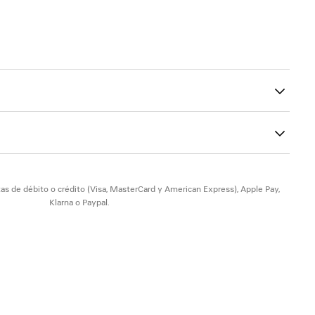
table
ra y en la mano
91
tirador de anudado en la parte delantera
n el logotipo Balenciaga grabado
dero
as de débito o crédito (Visa, MasterCard y American Express), Apple Pay,
Klarna o Paypal.