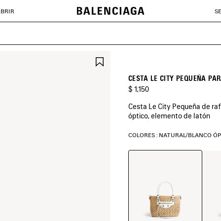
BRIR
S
GUARDAR
EN
FAVORITOS
CESTA LE CITY PEQUEÑA PA
$ 1,150
Cesta Le City Pequeña de rafi
óptico, elemento de latón
COLORES : NATURAL/BLANCO Ó
Natural/Blanco
Natur
Óptico