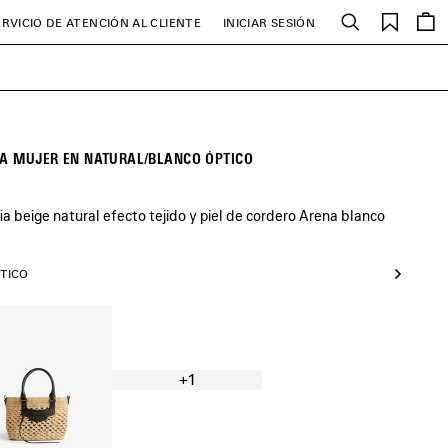
Favori
ERVICIO DE ATENCIÓN AL CLIENTE
INICIAR SESIÓN
Buscar
RA MUJER EN NATURAL/BLANCO ÓPTICO
a beige natural efecto tejido y piel de cordero Arena blanco
PTICO
al/Negro
+1