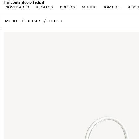
Ir al contenido principal
NOVEDADES
REGALOS
BOLSOS
MUJER
HOMBRE
DESCU
close the banner
MUJER
BOLSOS
LE CITY
r
r
r
r
r
r