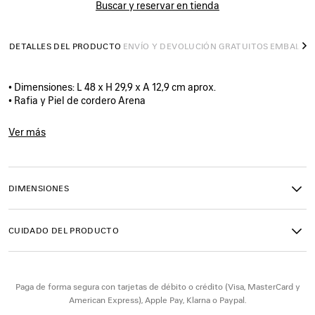
Buscar y reservar en tienda
DETALLES DEL PRODUCTO
ENVÍO Y DEVOLUCIÓN GRATUITOS
EMBALAJ
S
• Dimensiones: L 48 x H 29,9 x A 12,9 cm aprox.
• Rafia y Piel de cordero Arena
• Cesta
• Dos asas de piel trenzadas a mano (longitud: 24,8 cm aprox.)
Ver más
• Se puede llevar al hombro y en la mano
Product ID:
8288892ABRY9226
• Cremallera decorativa con tirador de anudado en la parte
delantera
• Elemento de latón
DIMENSIONES
• Parte superior abierta
• 1 compartimento principal
• 1 bolsillo interior plano con el logotipo Balenciaga repujado
CUIDADO DEL PRODUCTO
• Fabricada en Madagascar
Material: rafia, piel de cordero
Paga de forma segura con tarjetas de débito o crédito (Visa, MasterCard y
American Express), Apple Pay, Klarna o Paypal.