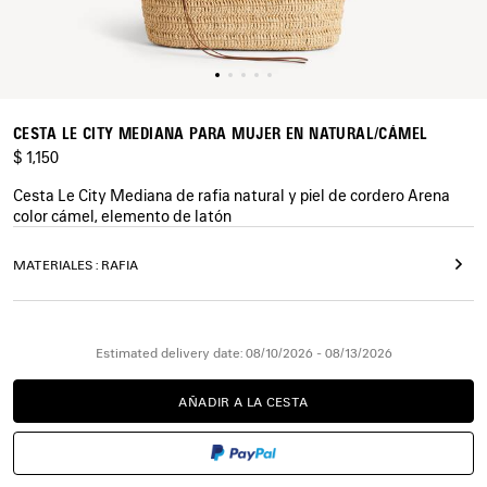
CESTA LE CITY MEDIANA PARA MUJER EN NATURAL/CÁMEL
$ 1,150
Cesta Le City Mediana de rafia natural y piel de cordero Arena
color cámel, elemento de latón
COLORES
MATERIALES : RAFIA
:
NATURAL/CÁMEL
Natural/Cámel
Estimated delivery date: 08/10/2026 - 08/13/2026
AÑADIR A LA CESTA
AÑADIR
POR
A
FAVOR,
LA
SELECCIONE
CESTA
UNA
TALLA