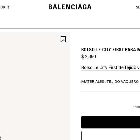
BRIR
S
GUARDAR
EN
FAVORITOS
BOLSO LE CITY FIRST PARA
$ 2,350
Bolso Le City First de tejido
COLORES
MATERIALES : TEJIDO VAQUERO
:
AZUL
CLARO
Azul
Esti
Claro