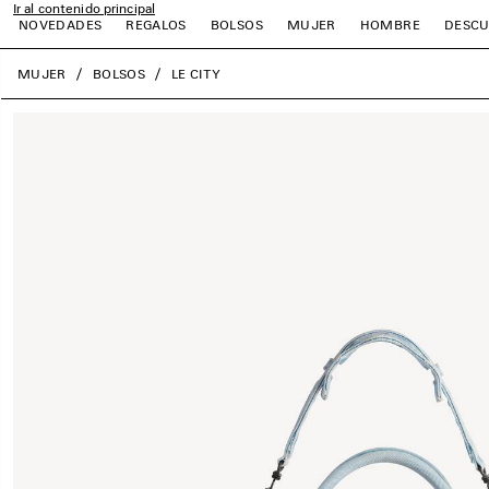
Ir al contenido principal
NOVEDADES
REGALOS
BOLSOS
MUJER
HOMBRE
DESCU
close the banner
MUJER
BOLSOS
LE CITY
r
r
r
r
r
r