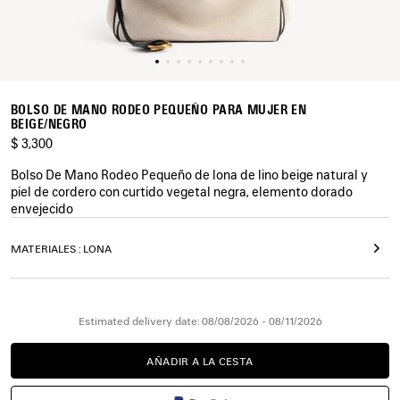
BOLSO DE MANO RODEO PEQUEÑO PARA MUJER EN
BEIGE/NEGRO
$ 3,300
Bolso De Mano Rodeo Pequeño de lona de lino beige natural y
piel de cordero con curtido vegetal negra, elemento dorado
envejecido
COLORES
MATERIALES : LONA
:
BEIGE/NEGRO
Beige/Negro
Estimated delivery date: 08/08/2026 - 08/11/2026
AÑADIR A LA CESTA
AÑADIR
POR
A
FAVOR,
LA
SELECCIONE