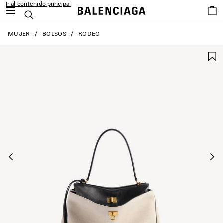
Ir al contenido principal
Favori
Buscar
close the banner
MUJER
BOLSOS
RODEO
Anterior
Sig