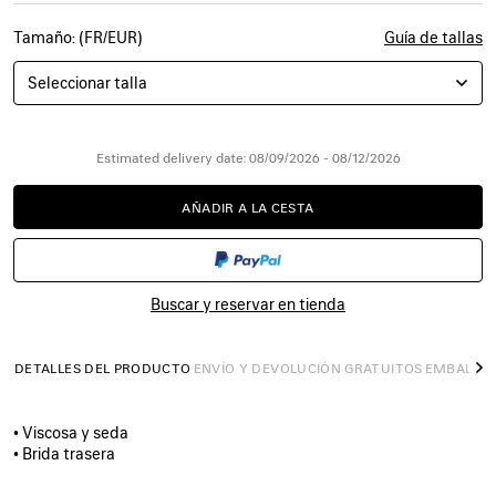
Tamaño: (FR/EUR)
Guía de tallas
Seleccionar talla
Estimated delivery date: 08/09/2026 - 08/12/2026
AÑADIR A LA CESTA
AÑADIR
POR
A
FAVOR,
LA
SELECCIONE
CESTA
UNA
TALLA
Buscar y reservar en tienda
DETALLES DEL PRODUCTO
ENVÍO Y DEVOLUCIÓN GRATUITOS
EMBALAJ
S
• Viscosa y seda
• Brida trasera
• Puntera almendrada
• Empeine bajo profundo