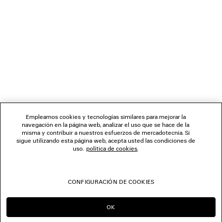
1
2
BOLETÍN DE NOTICIAS
3
4
5
SERVICIO DE ATENCIÓN AL CLIENTE
6
7
8
LA EMPRESA
9
Empleamos cookies y tecnologías similares para mejorar la
10
navegación en la página web, analizar el uso que se hace de la
11
misma y contribuir a nuestros esfuerzos de mercadotecnia. Si
SÍGUENOS
12
sigue utilizando esta página web, acepta usted las condiciones de
13
uso.
política de cookies
.
14
TIENDAS
15
16
CONFIGURACIÓN DE COOKIES
17
CONTÁCTENOS
18
19
OK
SEGUIR EN ES
IR A US
20
© 2026 Balenciaga
21