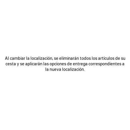
0
1
2
0
1
2
ZAPATILLAS DE PIEL RADAR
ZAPATILLAS RADAR GRADIENT LINES
850 €
Hombre
3 colores
790 €
GUARDAR
EN
FAVORITOS
Al cambiar la localización, se eliminarán todos los artículos de su
cesta y se aplicarán las opciones de entrega correspondientes a
la nueva localización.
0
1
2
0
1
2
ZAPATILLAS RADAR
ZAPATILLAS RADAR GRADIENT LINES
Hombre
Hombre