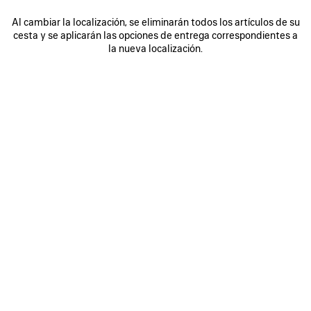
Al cambiar la localización, se eliminarán todos los artículos de su
cesta y se aplicarán las opciones de entrega correspondientes a
0
1
2
0
1
2
la nueva localización.
ZAPATILLAS RUNNER GRADIENT
ZAPATILLAS RUNNER
Avisarme
Hombre
975 €
975 €
GUARDAR
EN
FAVORITOS
0
1
2
0
1
2