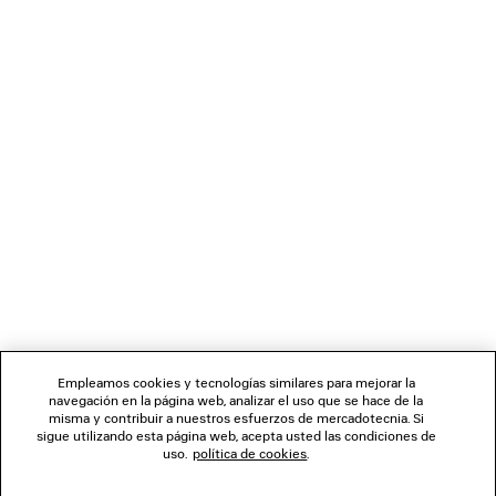
CARGANDO...
1
2
BOLETÍN DE NOTICIAS
3
4
5
SERVICIO DE ATENCIÓN AL CLIENTE
6
7
LA EMPRESA
Empleamos cookies y tecnologías similares para mejorar la
navegación en la página web, analizar el uso que se hace de la
misma y contribuir a nuestros esfuerzos de mercadotecnia. Si
SÍGUENOS
sigue utilizando esta página web, acepta usted las condiciones de
uso.
política de cookies
.
TIENDAS