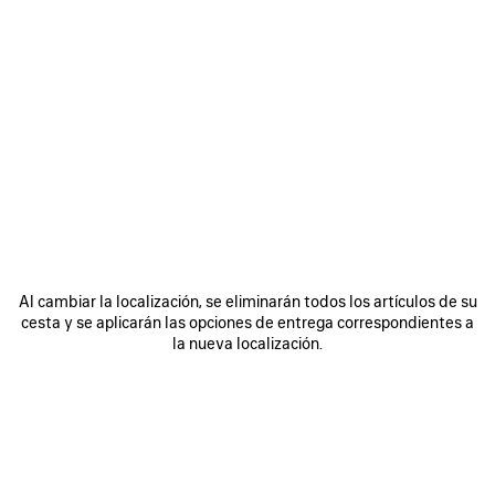
Manteniendo su estatus icónico, el bolso Le City sigue
evolucionando con nuevos materiales y acabados, que lo
convierten en un bolso de mano de lujo destacado dentro de la
gama de Balenciaga.
COLORES : NEGRO
Negro
Roca
Gris
Volcánica
Azulado
+2
Al cambiar la localización, se eliminarán todos los artículos de su
cesta y se aplicarán las opciones de entrega correspondientes a
la nueva localización.
MATERIALES : ARENA
Fecha de entrega prevista: 08/08/2026 - 11/08/2026
AÑADA SUS INICIALES