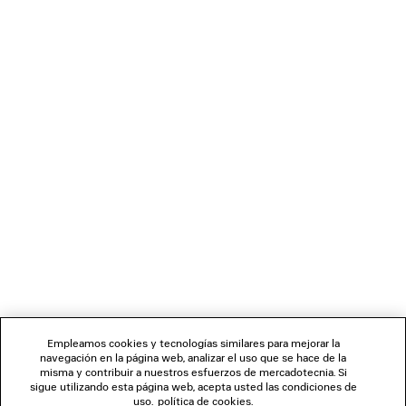
Material: piel de cordero, algodón, plexiglás
Puede pagar de manera segura con tarjetas de débito o crédito (Visa,
MasterCard y American Express), Apple Pay, Klarna o Paypal.
BOLETÍN DE NOTICIAS
SERVICIO DE ATENCIÓN AL CLIENTE
LA EMPRESA
SÍGUENOS
Empleamos cookies y tecnologías similares para mejorar la
navegación en la página web, analizar el uso que se hace de la
TIENDAS
misma y contribuir a nuestros esfuerzos de mercadotecnia. Si
sigue utilizando esta página web, acepta usted las condiciones de
uso.
política de cookies
.