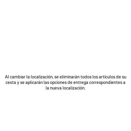
0
1
2
0
1
2
SANDALIA DE CUÑA GAETA
SANDALIA DE CUÑA GAETA
790 €
820 €
GUARDAR
EN
FAVORITOS
Al cambiar la localización, se eliminarán todos los artículos de su
cesta y se aplicarán las opciones de entrega correspondientes a
la nueva localización.
0
1
2
0
1
2
CHANCLA GAETA
CHANCLA GAETA
Runway
Runway