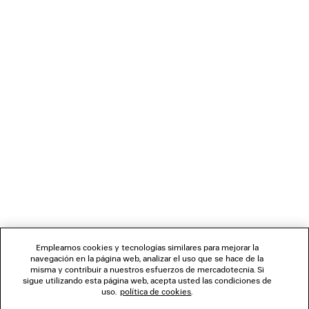
especiales.
BOLETÍN DE NOTICIAS
SERVICIO DE ATENCIÓN AL CLIENTE
LA EMPRESA
Empleamos cookies y tecnologías similares para mejorar la
navegación en la página web, analizar el uso que se hace de la
misma y contribuir a nuestros esfuerzos de mercadotecnia. Si
SÍGUENOS
sigue utilizando esta página web, acepta usted las condiciones de
uso.
política de cookies
.