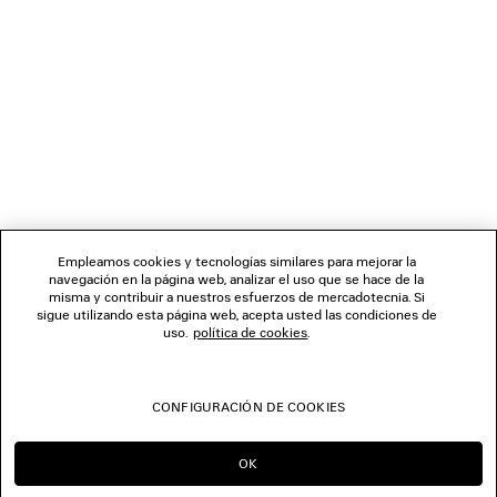
1
2
BOLETÍN DE NOTICIAS
3
4
5
SERVICIO DE ATENCIÓN AL CLIENTE
6
7
8
LA EMPRESA
9
Empleamos cookies y tecnologías similares para mejorar la
10
navegación en la página web, analizar el uso que se hace de la
11
misma y contribuir a nuestros esfuerzos de mercadotecnia. Si
SÍGUENOS
12
sigue utilizando esta página web, acepta usted las condiciones de
uso.
política de cookies
.
TIENDAS
CONFIGURACIÓN DE COOKIES
CONTÁCTENOS
OK
SEGUIR EN ES
IR A US
© 2026 Balenciaga