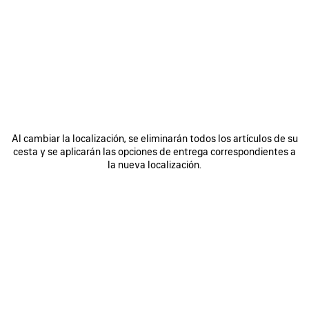
0
1
2
0
1
2
ZAPATILLAS RUNNER
ZAPATILLAS RUNNER IRIDESCENT
Hombre
990 €
975 €
GUARDAR
EN
FAVORITOS
Al cambiar la localización, se eliminarán todos los artículos de su
cesta y se aplicarán las opciones de entrega correspondientes a
la nueva localización.
0
1
2
0
1
2
ZAPATILLAS RUNNER
ZAPATILLAS RUNNER
Hombre
Mujer