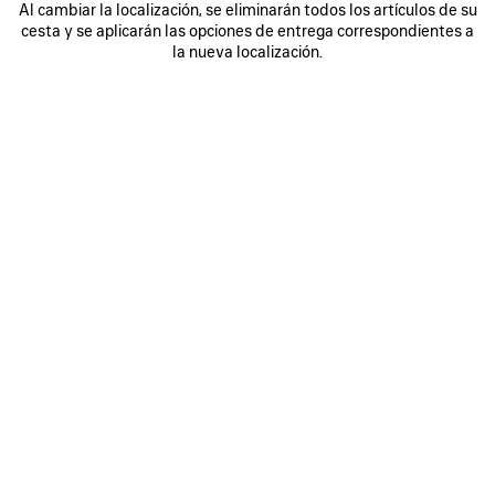
Al cambiar la localización, se eliminarán todos los artículos de su
0
1
2
0
1
2
cesta y se aplicarán las opciones de entrega correspondientes a
CHAQUETA DE CHÁNDAL BODIES
CHAQUETA MOTERA DE TEJIDO
la nueva localización.
VAQUERO SQUEEZE
2 colores
2 900 €
1 800 €
GUARDAR
EN
FAVORITOS
0
1
2
0
1
2
CHAQUETA DE CHÁNDAL SOCCER
ABRIGO CON CAPUCHA CORTO
4 900 €
3 colores