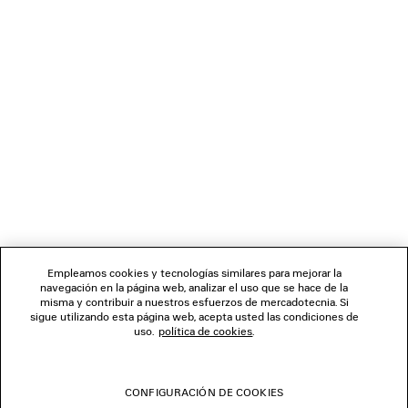
CARGANDO...
1
2
BOLETÍN DE NOTICIAS
3
4
5
SERVICIO DE ATENCIÓN AL CLIENTE
LA EMPRESA
Empleamos cookies y tecnologías similares para mejorar la
navegación en la página web, analizar el uso que se hace de la
misma y contribuir a nuestros esfuerzos de mercadotecnia. Si
SÍGUENOS
sigue utilizando esta página web, acepta usted las condiciones de
uso.
política de cookies
.
TIENDAS
CONFIGURACIÓN DE COOKIES