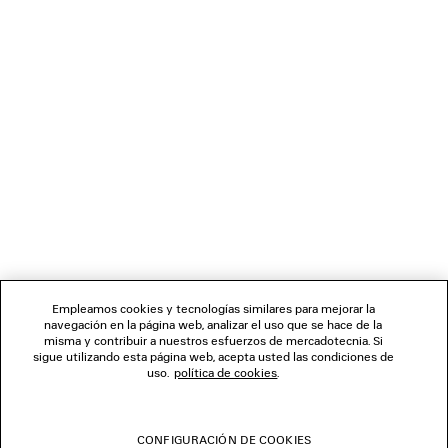
MasterCard y American Express), Apple Pay, Klarna o Paypal.
Material 1: 100 % lana
Material 2: 87 % algodón, 13 % poliamida
Forro: 100 % viscosa
Forro del bolsillo: 100 % algodón
BOLETÍN DE NOTICIAS
SERVICIO DE ATENCIÓN AL CLIENTE
LA EMPRESA
SÍGUENOS
Empleamos cookies y tecnologías similares para mejorar la
navegación en la página web, analizar el uso que se hace de la
TIENDAS
misma y contribuir a nuestros esfuerzos de mercadotecnia. Si
sigue utilizando esta página web, acepta usted las condiciones de
uso.
política de cookies
.
CONTÁCTENOS
CONFIGURACIÓN DE COOKIES