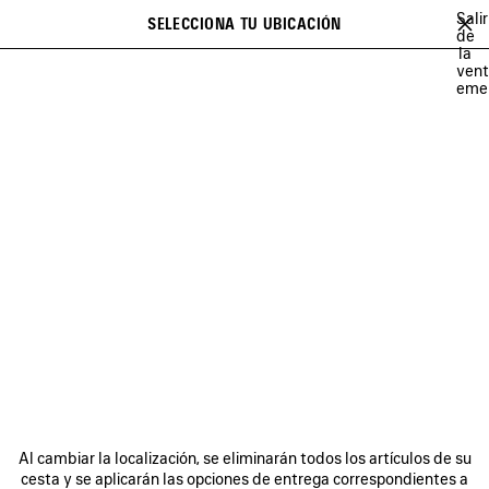
Ir al contenido principal
Salir
SELECCIONA TU UBICACIÓN
Favori
de
la
Se puede mostrar una lista de recomendaciones y una lista de
close the banner
ven
sugerencias al escribir
Buscar
eme
NO COMMENT
MUSCARA
100%
TO BE CONFIRMED
EXTRA
Anterior
Sig
MUSCARA
BOLETÍN DE NOTICIAS
SERVICIO DE ATENCIÓN AL CLIENTE
Al cambiar la localización, se eliminarán todos los artículos de su
LA EMPRESA
cesta y se aplicarán las opciones de entrega correspondientes a