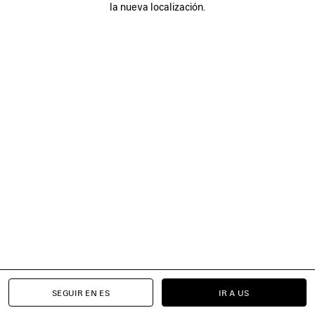
la nueva localización.
SÍGUENOS
TIENDAS
CONTÁCTENOS
© 2026 Balenciaga
SEGUIR EN ES
IR A US