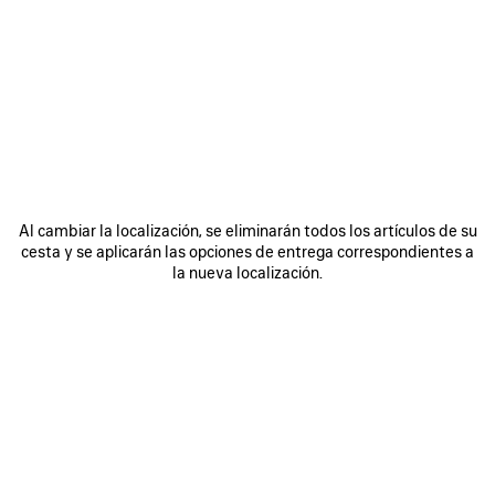
OTROS TAMAÑOS
Al cambiar la localización, se eliminarán todos los artículos de su
Mini
Pequeño
Mediano
cesta y se aplicarán las opciones de entrega correspondientes a
la nueva localización.
Fecha de entrega prevista: 10/08/2026 - 13/08/2026
AÑADA SUS INICIALES
AÑADIR A LA CESTA
AÑADIR
POR
A
FAVOR,
LA
SELECCIONE
CESTA
UNA
TALLA
Buscar y reservar en tienda