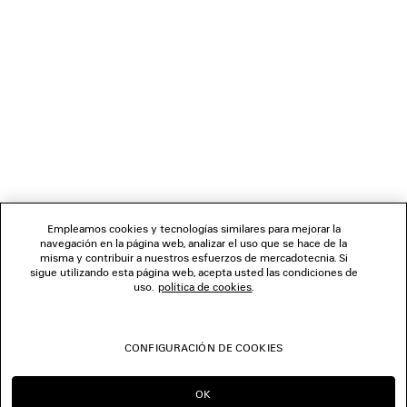
BOLETÍN DE NOTICIAS
SERVICIO DE ATENCIÓN AL CLIENTE
LA EMPRESA
SÍGUENOS
Empleamos cookies y tecnologías similares para mejorar la
navegación en la página web, analizar el uso que se hace de la
TIENDAS
misma y contribuir a nuestros esfuerzos de mercadotecnia. Si
sigue utilizando esta página web, acepta usted las condiciones de
uso.
política de cookies
.
CONTÁCTENOS
CONFIGURACIÓN DE COOKIES
© 2026 Balenciaga
OK
SEGUIR EN ES
IR A US