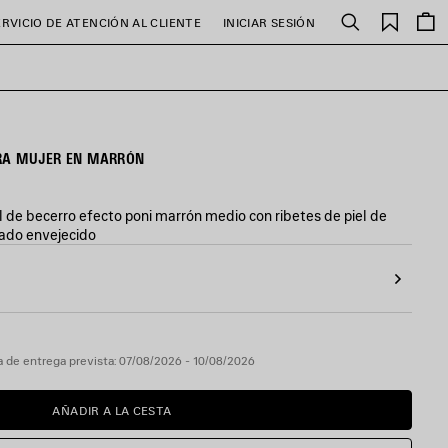
Favori
ERVICIO DE ATENCIÓN AL CLIENTE
INICIAR SESIÓN
Buscar
ARA MUJER EN MARRÓN
l de becerro efecto poni marrón medio con ribetes de piel de
ado envejecido
 de entrega prevista: 07/08/2026 - 10/08/2026
AÑADIR A LA CESTA
AÑADIR
POR
A
FAVOR,
LA
SELECCIONE