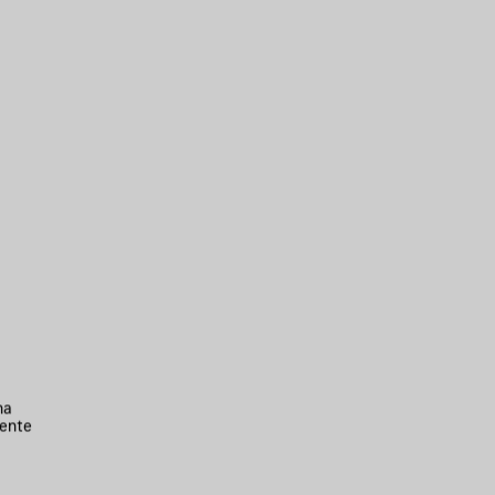
na
ente