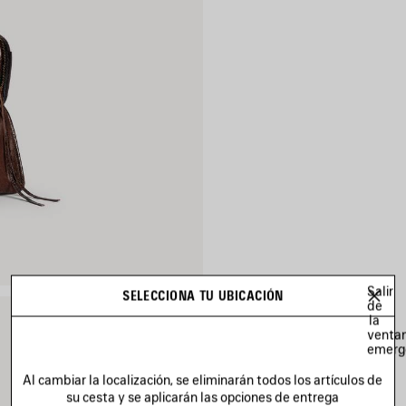
Salir
SELECCIONA TU UBICACIÓN
de
la
venta
emerg
Al cambiar la localización, se eliminarán todos los artículos de
su cesta y se aplicarán las opciones de entrega