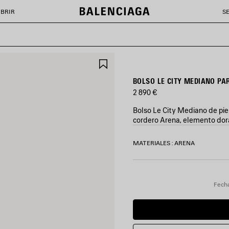
BRIR
S
GUARDAR
EN
FAVORITOS
BOLSO LE CITY MEDIANO P
2 890 €
Bolso Le City Mediano de pie
cordero Arena, elemento dor
COLORES
MATERIALES : ARENA
:
MARRÓN
Marrón
Fecha