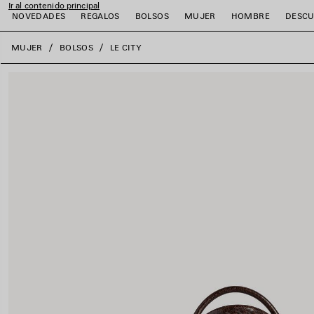
Ir al contenido principal
NOVEDADES
REGALOS
BOLSOS
MUJER
HOMBRE
DESCU
close the banner
MUJER
BOLSOS
LE CITY
r
r
r
r
r
r